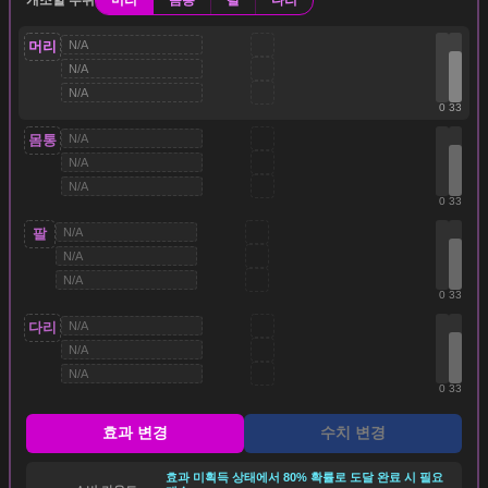
개조할 부위
머리
몸통
팔
다리
머리
N/A
N/A
N/A
0
33
몸통
N/A
N/A
N/A
0
33
팔
N/A
N/A
N/A
0
33
다리
N/A
N/A
N/A
0
33
효과 변경
수치 변경
효과 미획득 상태에서 80% 확률로 도달 완료 시 필요